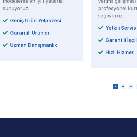
modellerini en iyi fiyatlarla
verimli çalışması 
sunuyoruz.
profesyonel ku
sağlıyoruz.
Geniş Ürün Yelpazesi
Yetkili Servi
Garantili Ürünler
Garantili İşçil
Uzman Danışmanlık
Hızlı Hizmet