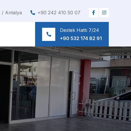
/ Antalya
+90 242 410 50 07
Destek Hattı 7/24
+90 532 174 82 91