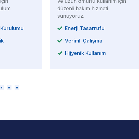
için
ve uzun ömürlü kullanım için
rulum
düzenli bakım hizmeti
sunuyoruz.
s Kurulumu
Enerji Tasarrufu
ik
Verimli Çalışma
Hijyenik Kullanım