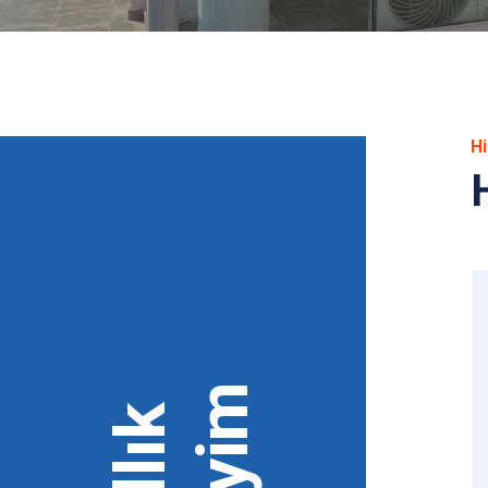
H
 Kaçak
Yedek Parça ve
Aksesuar